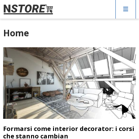
Home
Arredo
Cucina
Elettrodomestici
Giardino
Varie
Formarsi come interior decorator: i corsi
che stanno cambian
CERCA