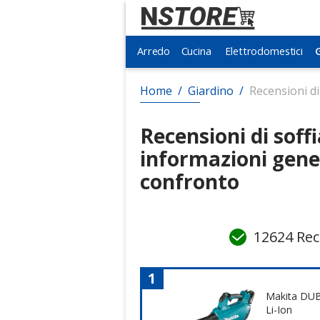
Arredo
Arredo
Cucina
Cucina
Elettrodomestici
Elettrodomestici
Home
/
Giardino
/
Recensioni di
Recensioni di soff
informazioni gener
confronto
12624 Rec
1
Makita DUB
Li-Ion