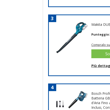
Informazioni su questo artico
144 mph air flow
Adatto ad uso professional
3
35 litri collection bag capac
Makita DUB
Dettagli
Punteggio
Marchio: Makita
Compralo su
Livello sonoro: 1037 dB
Peso: 4.4 Chilogrammi
Sc
Tipo di alimentazione: A bat
Portata del ventilatore: 10.
Dimensioni articolo: LxPxA:
Più dettag
Informazioni su questo artico
Compral
Scatola in cartone
4
Dettagli
Bosch Prof
Batteria GB
Peso: 5.78 Libbre
d'Aria Fino
Livello sonoro: 94.7 dB
Inclusi, Con
Dimensioni articolo: LxPxA: