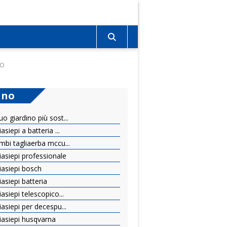
to
ano
o giardino più sost...
siepi a batteria ...
mbi tagliaerba mccu...
iasiepi professionale
iasiepi bosch
asiepi batteria
asiepi telescopico...
iasiepi per decespu...
iasiepi husqvarna