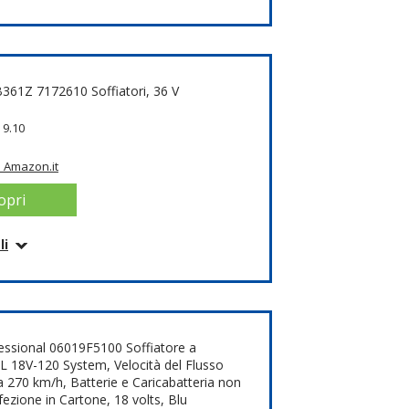
lo
e
ità
361Z 7172610 Soffiatori, 36 V
:
9.10
 Amazon.it
opri
teria
1 Metri cubici al minuto
 92 x 23.5 x 34 cm
li
lo
o su Amazon.it
Scopri
essional 06019F5100 Soffiatore a
L 18V-120 System, Velocità del Flusso
 a 270 km/h, Batterie e Caricabatteria non
fezione in Cartone, 18 volts, Blu
 54.9 x 21 x 21.4 cm