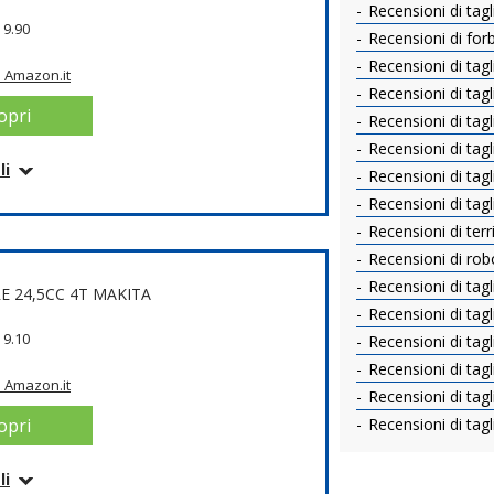
Recensioni di tagli
:
9.90
Recensioni di forbi
Recensioni di tagli
 Amazon.it
Recensioni di taglia
opri
Recensioni di taglia
Recensioni di tagli
li
Recensioni di tagl
lo
Recensioni di tagl
Recensioni di terr
Recensioni di rob
Recensioni di tagl
E 24,5CC 4T MAKITA
Recensioni di tagli
:
9.10
Recensioni di tagli
teria
Recensioni di tag
 Amazon.it
Recensioni di tagl
opri
Recensioni di tagli
o su Amazon.it
Scopri
li