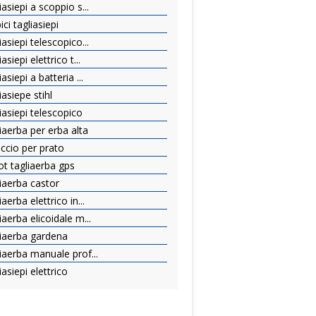
asiepi a scoppio s...
ci tagliasiepi
asiepi telescopico...
siepi elettrico t...
siepi a batteria ...
asiepe stihl
iasiepi telescopico
iaerba per erba alta
iccio per prato
ot tagliaerba gps
iaerba castor
aerba elettrico in...
aerba elicoidale m...
liaerba gardena
iaerba manuale prof...
asiepi elettrico