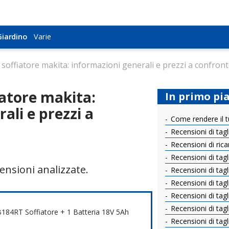
Giardino
Giardino
Varie
Varie
 soffiatore makita: informazioni generali e prezzi a confron
iatore makita:
In primo pi
ali e prezzi a
Come rendere il tu
Recensioni di taglia
Recensioni di rica
Recensioni di tagl
ensioni analizzate.
Recensioni di tagl
Recensioni di tagli
Recensioni di tagli
Recensioni di tagl
184RT Soffiatore + 1 Batteria 18V 5Ah
Recensioni di tagl