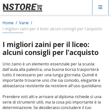
Home
/
Varie
/
Arredo
I migliori zaini per il liceo: alcuni consigli per l'acquisto
Cucina
I migliori zaini per il liceo:
alcuni consigli per l'acquisto
Elettrodomestici
Uno zaino è un elemento essenziale per la scuola:
dall'aula alla palestra, una buona borsa trasporterà
Giardino
tutto il necessario per una lunga giornata. Quindi è
importante trovarne uno che sia comodo, elegante e
abbastanza resistente da resistere all'uso quotidiano.
Varie
Prendere voti alti e arrivare al diploma richiede sì una
serie di strumenti utili, ma la cosa più importante è la
determinazione. Se desiderassi concludere il tuo
CERCA