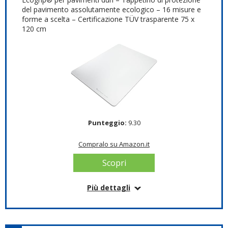
del pavimento assolutamente ecologico – 16 misure e
forme a scelta – Certificazione TÜV trasparente 75 x
120 cm
Punteggio:
9.30
Compralo su Amazon.it
Scopri
Più dettagli
Informazioni su questo articolo
Con speciale strato adesivo VAB sul retro, non
scivola, non appiccica.