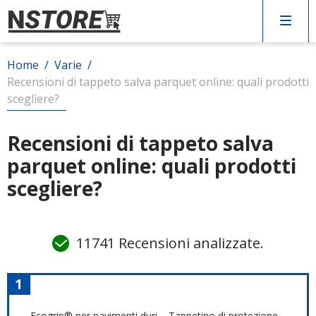
Home
/
Varie
/
Arredo
Recensioni di tappeto salva parquet online: quali prodotti
scegliere?
Cucina
Recensioni di tappeto salva
parquet online: quali prodotti
Elettrodomestici
scegliere?
Giardino
11741 Recensioni analizzate.
Varie
1
CERCA
Ecogrip® per pavimenti duri – Tappetino di protezione