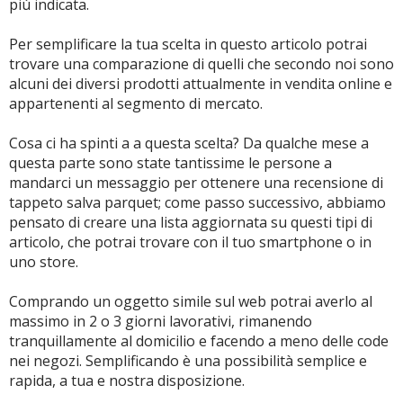
insonorizzante e fonoassorbente.
più indicata.
Qualità eccellente: il tappetino è realizzato in
Scopri
plastica di alta qualità e priva di sostanze nocive.
Per semplificare la tua scelta in questo articolo potrai
Facile da pulire con un panno umido.
trovare una comparazione di quelli che secondo noi sono
Il tappetino protettivo trasparente è ideale per
alcuni dei diversi prodotti attualmente in vendita online e
proteggere il pavimento da usura e graffi.
appartenenti al segmento di mercato.
Proteggete il vostro laminato, parquet, piastrelle o
anche pavimenti in legno duro.
Cosa ci ha spinti a a questa scelta? Da qualche mese a
questa parte sono state tantissime le persone a
Dettagli
mandarci un messaggio per ottenere una recensione di
Colore: Bianco
tappeto salva parquet; come passo successivo, abbiamo
Taglia: 90 x 120 ACMOMO
pensato di creare una lista aggiornata su questi tipi di
Forma: Rettangolare
articolo, che potrai trovare con il tuo smartphone o in
Marchio: ACMOMO
uno store.
Materiale: EVA
Superfici consigliate: Pavimento duro
Comprando un oggetto simile sul web potrai averlo al
massimo in 2 o 3 giorni lavorativi, rimanendo
tranquillamente al domicilio e facendo a meno delle code
Compralo su Amazon.it
nei negozi. Semplificando è una possibilità semplice e
Scopri
rapida, a tua e nostra disposizione.